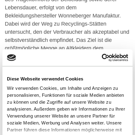
Lebensdauer, erfolgt von dem
Bekleidungshersteller Wonneberger Manufaktur.
Dabei wird der Weg zu Recyclings-Stätten
untersucht, den der Verbraucher als akzeptabel und
selbstverständlich empfindet. Das Ziel ist die
größtmögliche Menge an Altkleidern dem
Recyclingkreislauf zuzuführen. Der RFID Chip ist so
programmiert, dass auf Recyclinghöfen die re-
oiling-fähige Bekleidung von einer automatisierten
Diese Webseite verwendet Cookies
Demonstrator-Anlage erkannt und in einen
Wir verwenden Cookies, um Inhalte und Anzeigen zu
Spezialcontainer aussortiert wird. Diese wird
personalisieren, Funktionen für soziale Medien anbieten
von ATG Automations-Technik Gröditz GmbH & Co.
zu können und die Zugriffe auf unsere Website zu
KG konstruiert, die spezialisiert auf
analysieren. Außerdem geben wir Informationen zu Ihrer
Automationstechnik und die Entwicklung von
Verwendung unserer Website an unsere Partner für
Sortierungsmaschinen sind. Im letzten Schritt des
soziale Medien, Werbung und Analysen weiter. Unsere
Lebenszyklus der Bekleidung, werden die
Partner führen diese Informationen möglicherweise mit