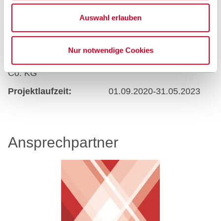
menschlichen Eingriff erfordern.
Auswahl erlauben
Industriepartner:
Wonneberger Manufaktur
Nur notwendige Cookies
GmbH, ATG Automations-Technik Gröditz GmbH &
Co. KG
Projektlaufzeit:
01.09.2020-31.05.2023
Ansprechpartner