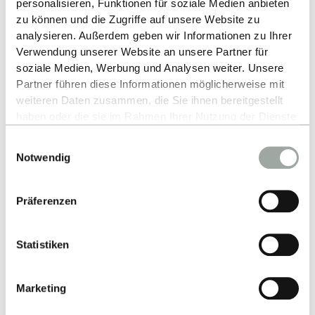
personalisieren, Funktionen für soziale Medien anbieten
zu können und die Zugriffe auf unsere Website zu
analysieren. Außerdem geben wir Informationen zu Ihrer
Verwendung unserer Website an unsere Partner für
soziale Medien, Werbung und Analysen weiter. Unsere
Partner führen diese Informationen möglicherweise mit
weiteren Daten zusammen, die Sie ihnen bereitgestellt
haben oder die sie im Rahmen Ihrer Nutzung der Dienste
Kontakt
gesammelt haben.
Einwilligungsauswahl
Alles zum Thema Cookies und personenbezogene
Notwendig
Hochschule Reutlingen
Datenverarbeitung entnehmen Sie unserer
Datenschutzerklärung
.
TEXOVERSUM Fakultät Textil
Präferenzen
Alteburgstraße 150
72762 Reutlingen
Statistiken
-
Google Maps
Marketing
Kontakt