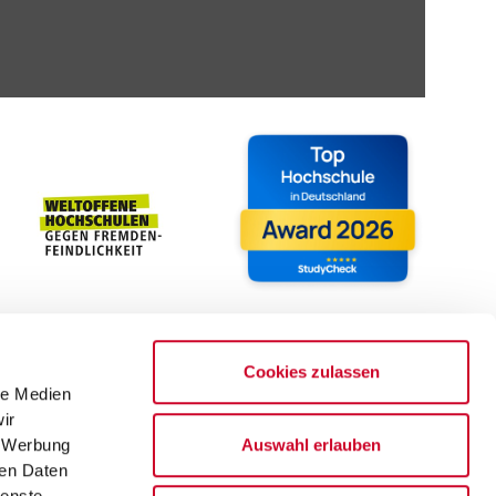
Cookies zulassen
le Medien
ir
Auswahl erlauben
, Werbung
ren Daten
ienste