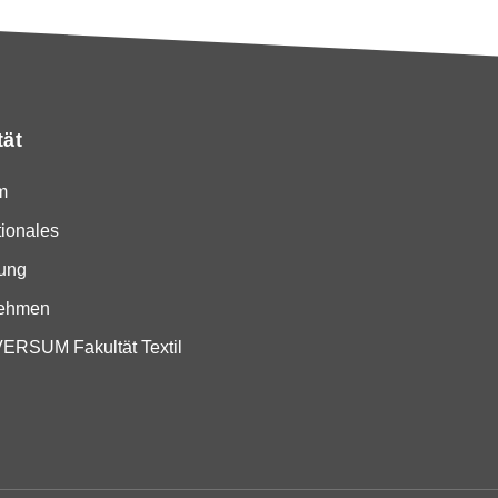
tät
m
tionales
ung
nehmen
RSUM Fakultät Textil