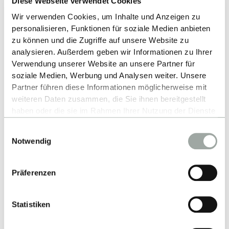
Diese Webseite verwendet Cookies
Nach oben
Wir verwenden Cookies, um Inhalte und Anzeigen zu
personalisieren, Funktionen für soziale Medien anbieten
zu können und die Zugriffe auf unsere Website zu
analysieren. Außerdem geben wir Informationen zu Ihrer
Verwendung unserer Website an unsere Partner für
soziale Medien, Werbung und Analysen weiter. Unsere
Partner führen diese Informationen möglicherweise mit
weiteren Daten zusammen, die Sie ihnen bereitgestellt
haben oder die sie im Rahmen Ihrer Nutzung der Dienste
gesammelt haben.
Einwilligungsauswahl
Alles zum Thema Cookies und personenbezogene
Notwendig
Kontakt
Datenverarbeitung entnehmen Sie unserer
Datenschutzerklärung
.
Hochschule Reutlingen
Präferenzen
TEXOVERSUM Fakultät Textil
Statistiken
Alteburgstraße 150
72762 Reutlingen