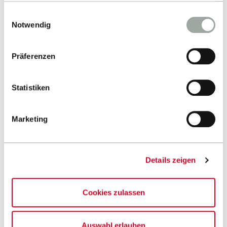
gesammelt haben.
Up
Einwilligungsauswahl
Alles zum Thema Cookies und personenbezogene
Notwendig
Datenverarbeitung entnehmen Sie unserer
Datenschutzerklärung
.
Präferenzen
Contact
Statistiken
Hochschule Reutlingen
TEXOVERSUM Fakultät Textil
Marketing
Alteburgstraße 150
72762 Reutlingen
-
Details zeigen
Google Maps
Cookies zulassen
Contact
Auswahl erlauben